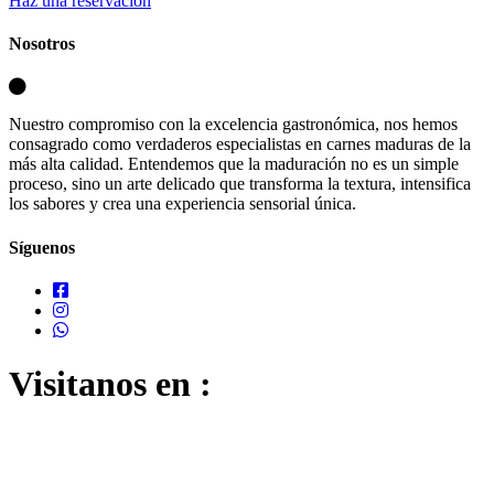
Haz una reservación
Nosotros
Nuestro compromiso con la excelencia gastronómica, nos hemos
consagrado como verdaderos especialistas en carnes maduras de la
más alta calidad. Entendemos que la maduración no es un simple
proceso, sino un arte delicado que transforma la textura, intensifica
los sabores y crea una experiencia sensorial única.
Síguenos
Visitanos en :