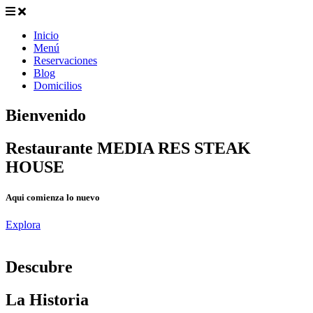
Inicio
Menú
Reservaciones
Blog
Domicilios
Bienvenido
Restaurante MEDIA RES STEAK
HOUSE
Aqui comienza lo nuevo
Explora
D
escubre
La Historia